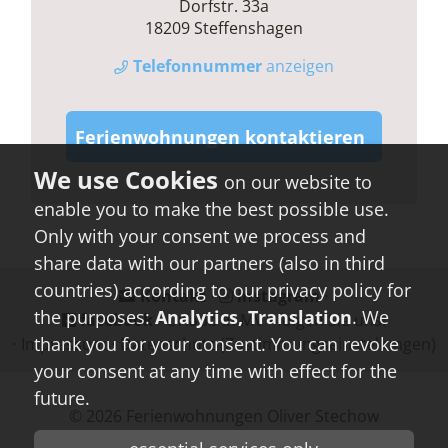
Dorfstr. 33a
18209 Steffenshagen
Telefonnummer
anzeigen
Ferienwohnungen kontaktieren
on our website to
enable you to make the best possible use.
Only with your consent we process and
share data with our partners (also in third
countries) according to our privacy policy for
Kontakt
⋅
instagram
⋅
the purposes:
Analytics, Translation
. We
facebook
- Urlaub in MV - folgen Sie uns!
thank you for your consent. You can revoke
⋅
Impressum
⋅
Datenschutz
(Zustimmungseinstellungen)
your consent at any time with effect for the
future.
© 2026
Ferienwohnungen Oliver Stechow