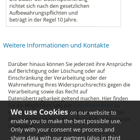
richtet sich nach den gesetzlichen
Aufbewahrungspflichten und
beträgt in der Regel 10 Jahre.
Weitere Informationen und Kontakte
Darüber hinaus können Sie jederzeit ihre Ansprüche
auf Berichtigung oder Löschung oder auf
Einschränkung der Verarbeitung oder der
Wahrnehmung Ihres Widerspruchsrechts gegen die
Verarbeitung sowie das Recht auf
Datenübertragbarkeit geltend machen. Hier finden
Sie die Möglichkeit, uns per
E-Mail oder Brief
zu
kontaktieren. Sie haben ferner das Recht, sich bei
on our website to
Beschwerden an die Datenschutz-Aufsichtsbehörde
enable you to make the best possible use.
zu wenden.
Only with your consent we process and
share data with our partners (also in third