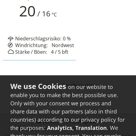
20
/
16
°C
Niederschlagsrisiko:
0
%
Windrichtung:
Nordwest
Stärke / Böen:
4 / 5
bft
powered by
OpenWeatherMap
on our website to
enable you to make the best possible use.
Only with your consent we process and
share data with our partners (also in third
countries) according to our privacy policy for
Kontakt
⋅
instagram
⋅
the purposes:
Analytics, Translation
. We
facebook
- Urlaub in MV - folgen Sie uns!
thank you for your consent. You can revoke