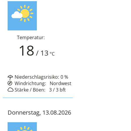
Temperatur:
18
/
13
°C
Niederschlagsrisiko:
0
%
Windrichtung:
Nordwest
Stärke / Böen:
3 / 3
bft
Donnerstag, 13.08.2026