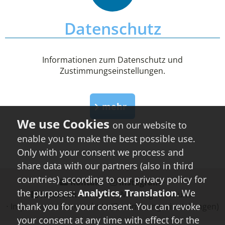
Datenschutz
Informationen zum Datenschutz und
Zustimmungseinstellungen.
mehr
on our website to
enable you to make the best possible use.
Only with your consent we process and
share data with our partners (also in third
countries) according to our privacy policy for
Kontakt
⋅
instagram
⋅
the purposes:
Analytics, Translation
. We
facebook
- Urlaub in MV - folgen Sie uns!
thank you for your consent. You can revoke
⋅
Impressum
⋅
Datenschutz
(Zustimmungseinstellungen)
your consent at any time with effect for the